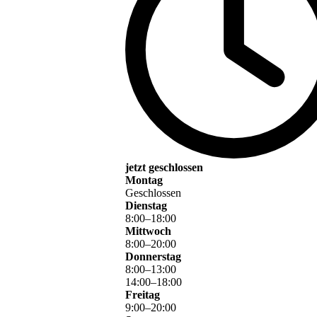
jetzt geschlossen
Montag
Geschlossen
Dienstag
8
:
00
–
18
:
00
Mittwoch
8
:
00
–
20
:
00
Donnerstag
8
:
00
–
13
:
00
14
:
00
–
18
:
00
Freitag
9
:
00
–
20
:
00